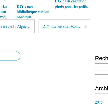
DIY : Un carnet de
: La
DIY : une
photo pour les petits
uuuu
bibliothèque version
umé)
nordique
Mais qu'est-ce qu'on peut bien faire ici ? #1 : Algues au rythme
DIY : Le tee-shirt Mongolfière
Rech
Arch
2015