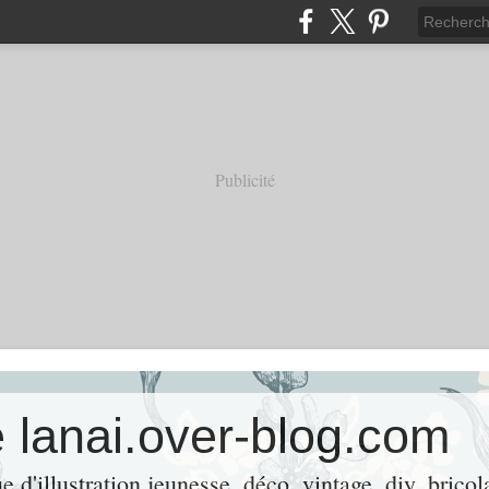
Publicité
 lanai.over-blog.com
 d'illustration jeunesse, déco, vintage, diy, bricol