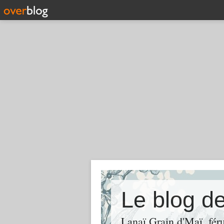
Le blog de
Lanaï Grain d'Maï, férue