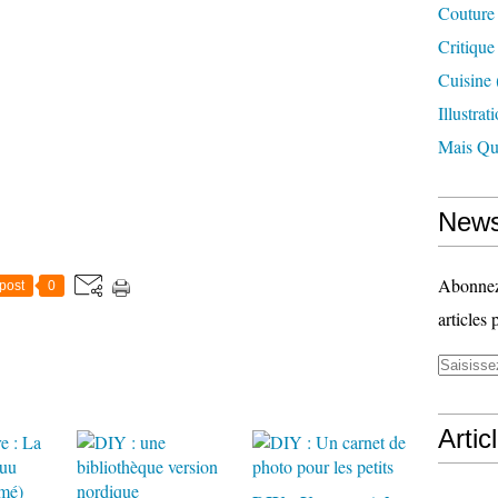
Couture
Critique
Cuisine
Illustrat
Mais Qu'
News
Abonnez-
post
0
articles 
Artic