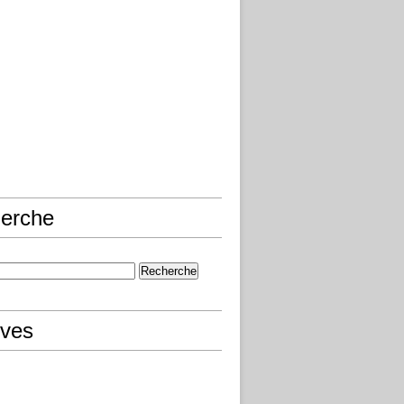
erche
ives